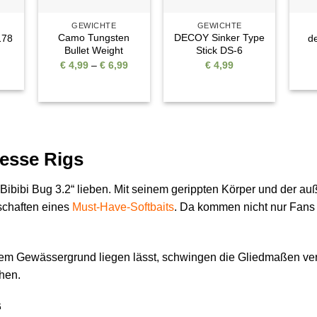
GEWICHTE
GEWICHTE
Camo Tungsten
DECOY Sinker Type
178
d
Bullet Weight
Stick DS-6
Preisspanne:
€
4,99
–
€
6,99
€
4,99
€ 4,99
bis
€ 6,99
nesse Rigs
 Bibibi Bug 3.2“ lieben. Mit seinem gerippten Körper und der au
nschaften eines
Must-Have-Softbaits
. Da kommen nicht nur Fans 
em Gewässergrund liegen lässt, schwingen die Gliedmaßen verf
hen.
“