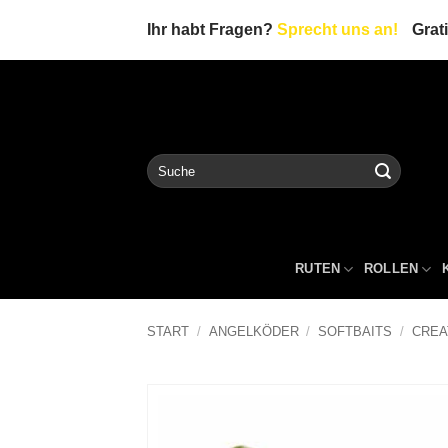
Zum
Ihr habt Fragen?
Sprecht uns an!
Grat
Inhalt
springen
Suche
nach:
RUTEN
ROLLEN
START
/
ANGELKÖDER
/
SOFTBAITS
/
CREA