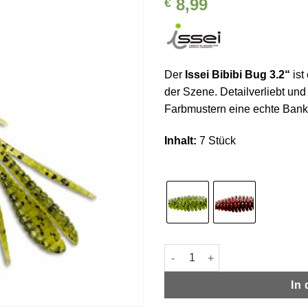
8,99
€
Auf die
Wunschliste
Der
Issei Bibibi Bug 3.2“
ist
der Szene. Detailverliebt und
Farbmustern eine echte Bank
Inhalt:
7 Stück
Issei Bibibi Bug 3.2“ Menge
In