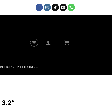
UBEHÖR
KLEIDUNG
 3.2“