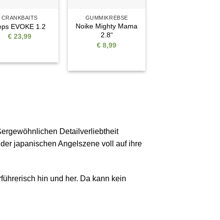
CRANKBAITS
GUMMIKREBSE
Noike Mighty Mama
eps EVOKE 1.2
2.8“
€
23,99
€
8,99
ßergewöhnlichen Detailverliebtheit
der japanischen Angelszene voll auf ihre
ührerisch hin und her. Da kann kein