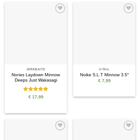
Auf die
Auf die
Wunschliste
Wunschliste
JERKBAITS
V-TAIL
Nories Laydown Minnow
Noike S.L.T Minnow 3.5″
Deeps Just Wakasagi
€
7,99
Bewertet
€
17,99
mit
5
von
5
Auf die
Auf die
Wunschliste
Wunschliste