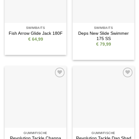
SWIMBAITS
SWIMBAITS
Deps New Slide Swimmer
Fish Arrow Glide Jack 180F
175 SS
€
64,99
€
79,99
Auf die
Auf die
Wunschliste
Wunschliste
GUMMIFISCHE
GUMMIFISCHE
Revolution Tackle Channa
Revolution Tackle Dag Shad