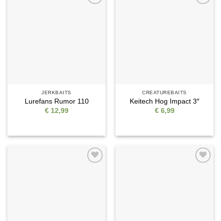
Auf die
Auf die
Wunschliste
Wunschliste
JERKBAITS
CREATUREBAITS
Lurefans Rumor 110
Keitech Hog Impact 3″
€
12,99
€
6,99
Auf die
Auf die
Wunschliste
Wunschliste