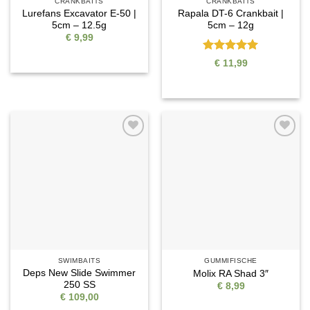
CRANKBAITS
CRANKBAITS
Lurefans Excavator E-50 |
Rapala DT-6 Crankbait |
5cm – 12.5g
5cm – 12g
€
9,99
Bewertet
€
11,99
mit
5
von
5
Auf die
Auf die
Wunschliste
Wunschliste
SWIMBAITS
GUMMIFISCHE
Deps New Slide Swimmer
Molix RA Shad 3″
250 SS
€
8,99
€
109,00