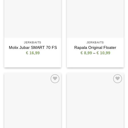
JERKBAITS
JERKBAITS
Molix Jubar SMART 70 FS
Rapala Original Floater
Preisspan
€
16,99
€
8,99
–
€
10,99
€ 8,99
bis
€ 10,99
Auf die
Auf die
Wunschliste
Wunschliste