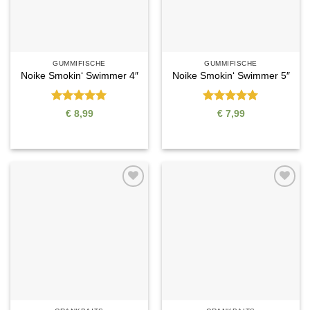
GUMMIFISCHE
GUMMIFISCHE
Noike Smokin‘ Swimmer 4″
Noike Smokin‘ Swimmer 5″
Bewertet
Bewertet
€
8,99
€
7,99
mit
5
von
mit
5
von
5
5
Auf die
Auf die
Wunschliste
Wunschliste