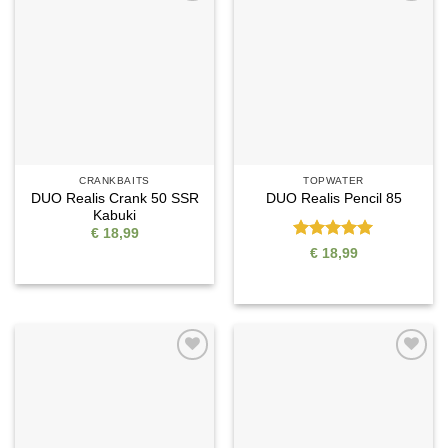
Auf die
Auf die
Wunschliste
Wunschliste
CRANKBAITS
TOPWATER
DUO Realis Crank 50 SSR
DUO Realis Pencil 85
Kabuki
€
18,99
Bewertet
€
18,99
mit
5
von
5
Auf die
Auf die
Wunschliste
Wunschliste