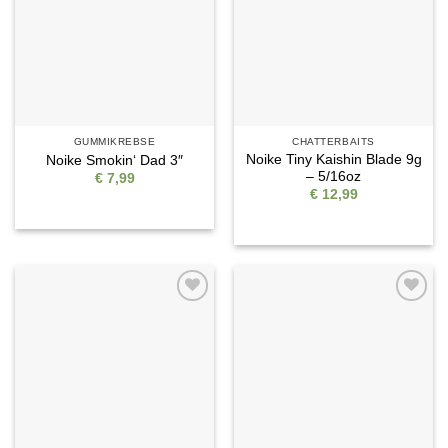
GUMMIKREBSE
CHATTERBAITS
Noike Tiny Kaishin Blade 9g
Noike Smokin‘ Dad 3″
– 5/16oz
€
7,99
€
12,99
Auf die
Auf die
Wunschliste
Wunschliste