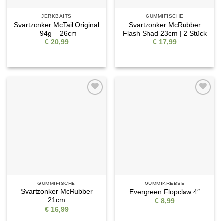
JERKBAITS
GUMMIFISCHE
Svartzonker McTail Original
Svartzonker McRubber
| 94g – 26cm
Flash Shad 23cm | 2 Stück
€
20,99
€
17,99
Auf die
Auf die
Wunschliste
Wunschliste
GUMMIFISCHE
GUMMIKREBSE
Svartzonker McRubber
Evergreen Flopclaw 4″
21cm
€
8,99
€
16,99