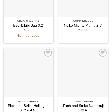
CREATUREBAITS
GUMMIKREBSE
Issei Bibibi Bug 3.2“
Noike Mighty Mama 2.8“
€
8,99
€
8,99
Nicht auf Lager
Auf die
Auf die
Wunschliste
Wunschliste
GUMMIKREBSE
GUMMIWÜRMER
Pitch and Strike Heikegani
Pitch and Strike Namekuji
Craw 4.5“
Fry 4”