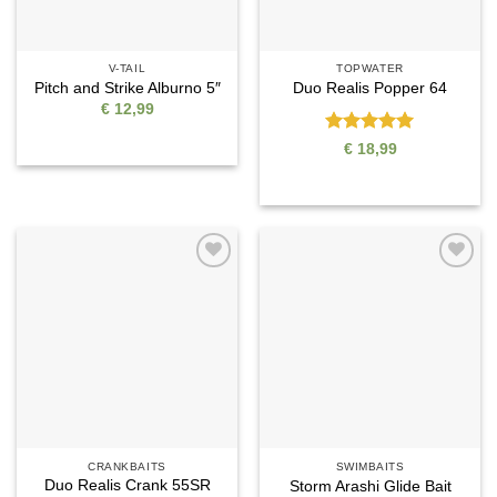
V-TAIL
TOPWATER
Pitch and Strike Alburno 5″
Duo Realis Popper 64
€
12,99
Bewertet
€
18,99
mit
5
von
5
Auf die
Auf die
Wunschliste
Wunschliste
CRANKBAITS
SWIMBAITS
Duo Realis Crank 55SR
Storm Arashi Glide Bait