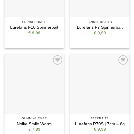
SPINNERBAITS
SPINNERBAITS
Lurefans F10 Spinnerbait
Lurefans F7 Spinnerbait
€
9,99
€
9,99
Auf die
Auf die
Wunschliste
Wunschliste
GUMMIWÜRMER
JERKBAITS
Noike Smile Worm
Lurefans R70S | 7cm – 6g
€
7,99
€
9,99