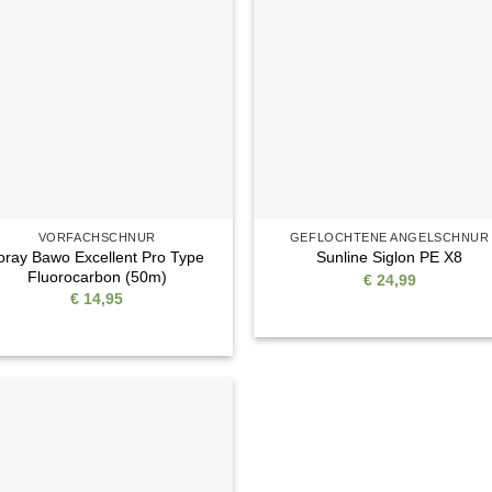
Auf die
Auf di
Wunschliste
Wunschli
VORFACHSCHNUR
GEFLOCHTENE ANGELSCHNUR
oray Bawo Excellent Pro Type
Sunline Siglon PE X8
Fluorocarbon (50m)
€
24,99
€
14,95
Auf die
Wunschliste