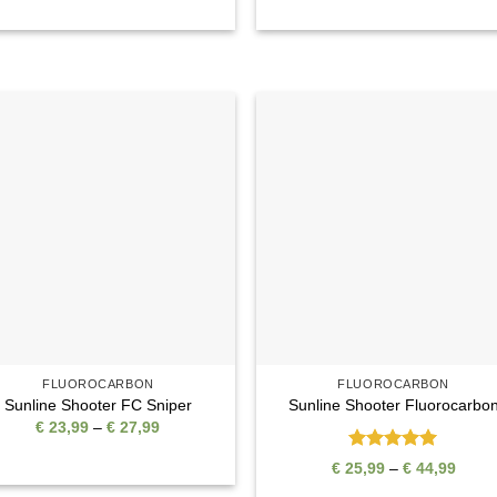
bis
bis
€ 11,99
€ 19,
Auf die
Auf di
Wunschliste
Wunschli
FLUOROCARBON
FLUOROCARBON
Sunline Shooter FC Sniper
Sunline Shooter Fluorocarbo
Preisspanne:
€
23,99
–
€
27,99
€ 23,99
bis
Bewertet
Preis
€
25,99
–
€
44,99
€ 27,99
mit
5
von
€ 25,