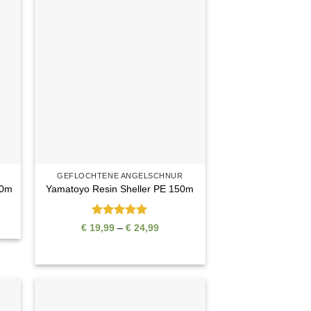
e
Auf die
ste
Wunschliste
GEFLOCHTENE ANGELSCHNUR
50m
Yamatoyo Resin Sheller PE 150m
panne:
Bewertet
Preisspanne:
€
19,99
–
€
24,99
mit
5
von
€ 19,99
bis
5
€ 24,99