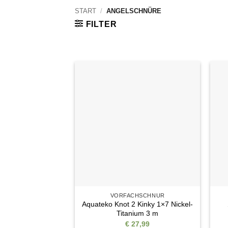
START
/
ANGELSCHNÜRE
FILTER
Auf die
Wunschliste
VORFACHSCHNUR
Aquateko Knot 2 Kinky 1×7 Nickel-
Titanium 3 m
€
27,99