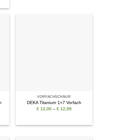
99
e
Auf die
ste
Wunschliste
VORFACHSCHNUR
m
DEKA Titanium 1×7 Vorfach
Preisspanne:
€
12,00
–
€
12,99
€ 12,00
bis
€ 12,99