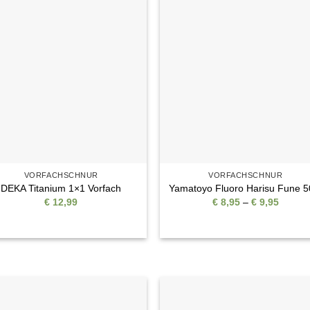
Auf die
Auf di
Wunschliste
Wunschli
VORFACHSCHNUR
VORFACHSCHNUR
DEKA Titanium 1×1 Vorfach
Yamatoyo Fluoro Harisu Fune 
Preiss
€
12,99
€
8,95
–
€
9,95
€ 8,95
bis
€ 9,95