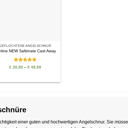
GEFLOCHTENE ANGELSCHNUR
nline NEW Saltimate Cast Away
Bewertet
Preisspanne:
€
39,99
–
€
49,99
mit
5
von
€ 39,99
bis
5
€ 49,99
schnüre
chtigkeit einer guten und
hochwertigen Angelschnur
. Sie müsse