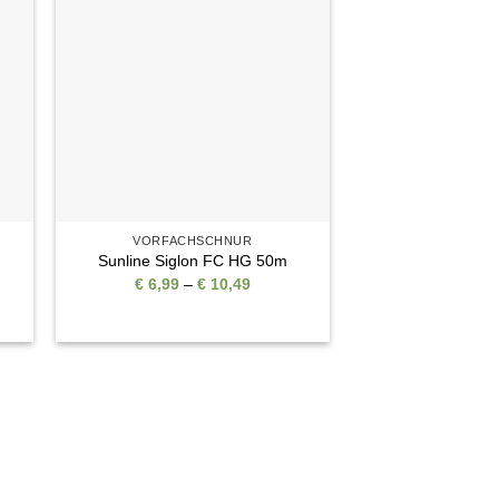
e
Auf die
ste
Wunschliste
VORFACHSCHNUR
Sunline Siglon FC HG 50m
Preisspanne:
€
6,99
–
€
10,49
€ 6,99
bis
€ 10,49