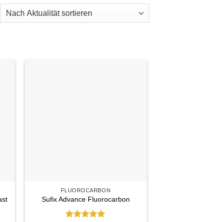
ch
ualität
tiert
e
Auf die
ste
Wunschliste
FLUOROCARBON
ast
Sufix Advance Fluorocarbon
spanne:
99