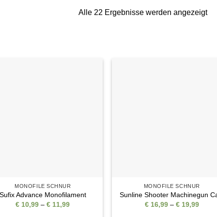
Na
Alle 22 Ergebnisse werden angezeigt
Akt
sor
Auf die
Auf di
Wunschliste
Wunschli
MONOFILE SCHNUR
MONOFILE SCHNUR
Sufix Advance Monofilament
Sunline Shooter Machinegun C
Preisspanne:
Preis
€
10,99
–
€
11,99
€
16,99
–
€
19,99
€ 10,99
€ 16,