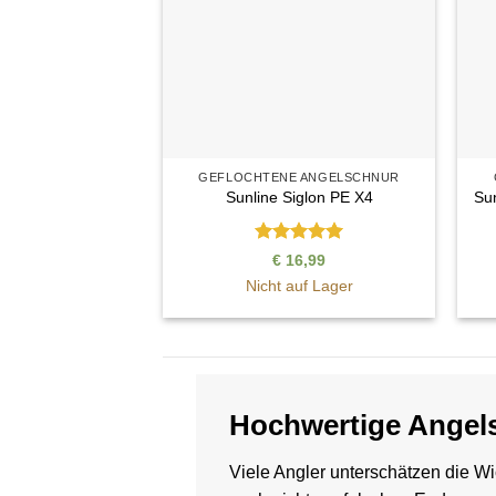
GEFLOCHTENE ANGELSCHNUR
Sunline Siglon PE X4
Su
Bewertet
€
16,99
mit
5
von
Nicht auf Lager
5
Hochwertige Angel
Viele Angler unterschätzen die Wi