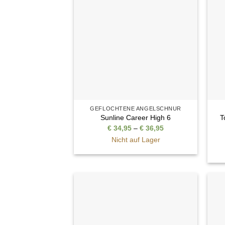
Auf die
Wunschliste
GEFLOCHTENE ANGELSCHNUR
T
Sunline Career High 6
Preisspanne:
€
34,95
–
€
36,95
€ 34,95
Nicht auf Lager
bis
€ 36,95
Auf die
Wunschliste