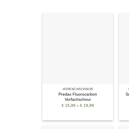
Auf die
Wunschliste
VORFACHSCHNUR
Predax Fluorocarbon
S
Vorfachschnur
Preisspanne:
€
15,99
–
€
19,99
€ 15,99
bis
€ 19,99