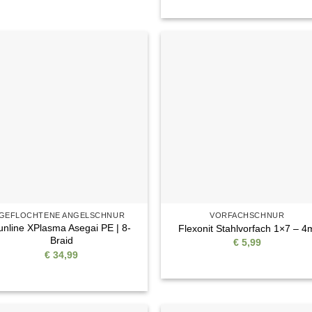
bis
5
€ 44,
Auf die
Auf di
Wunschliste
Wunschli
GEFLOCHTENE ANGELSCHNUR
VORFACHSCHNUR
unline XPlasma Asegai PE | 8-
Flexonit Stahlvorfach 1×7 – 4
Braid
€
5,99
€
34,99