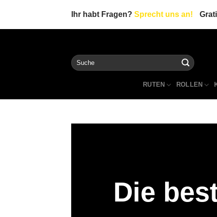
Zum
Ihr habt Fragen?
Sprecht uns an!
Grat
Inhalt
springen
Suche
nach:
RUTEN
ROLLEN
Die bes