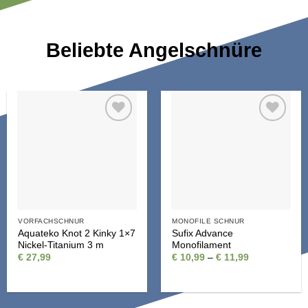
Beliebte Angelschnüre
Auf die
Auf die
Wunschliste
Wunschliste
VORFACHSCHNUR
MONOFILE SCHNUR
Aquateko Knot 2 Kinky 1×7
Sufix Advance
Nickel-Titanium 3 m
Monofilament
Preisspanne:
€
27,99
€
10,99
–
€
11,99
€ 10,99
bis
€ 11,99