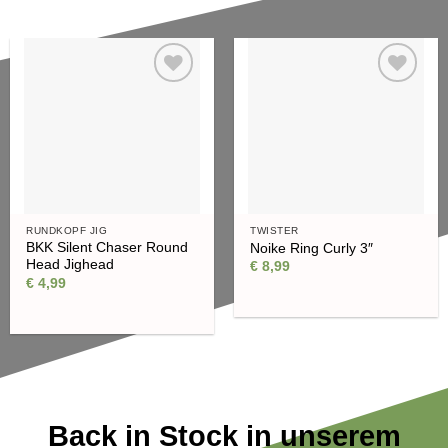
Auf die
Auf die
Wunschliste
Wunschliste
RUNDKOPF JIG
TWISTER
BKK Silent Chaser Round
Noike Ring Curly 3″
Head Jighead
€
8,99
€
4,99
Back in Stock in unserem