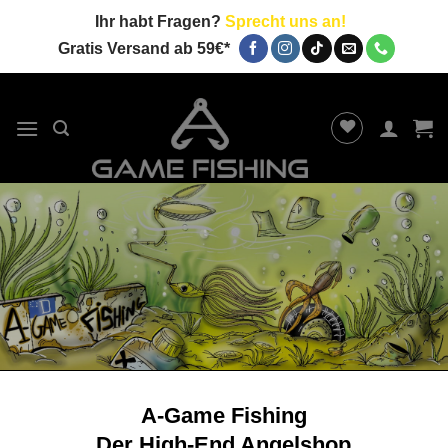
Zum
Ihr habt Fragen?
Sprecht uns an!
Inhalt
Gratis Versand ab 59€*
springen
A-Game Fishing
Der High-End Angelshop