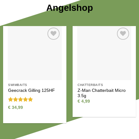
Angelshop
Auf die
Auf die
Wunschliste
Wunschliste
SWIMBAITS
CHATTERBAITS
Z-Man Chatterbait Micro
Geecrack Gilling 125HF
3.5g
€
4,99
Bewertet
€
34,99
mit
5
von
5