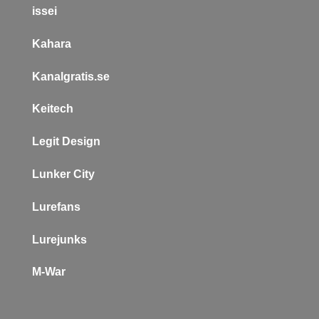
issei
Kahara
Kanalgratis.se
Keitech
L
egit Design
Lunker City
Lurefans
Lurejunks
M-War