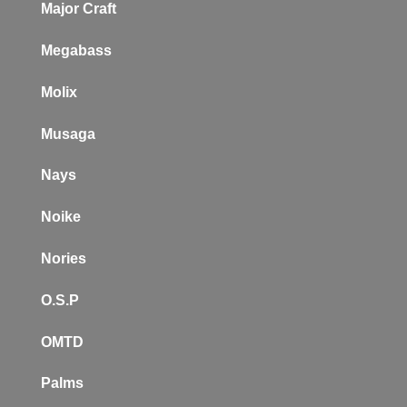
Major Craft
Megabass
Molix
Musaga
Nays
Noike
Nories
O.S.P
OMTD
Palms