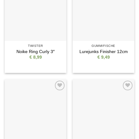
TWISTER
GUMMIFISCHE
Noike Ring Curly 3″
Lurejunks Finisher 12cm
€
8,99
€
9,49
Auf die
Auf die
Wunschliste
Wunschliste