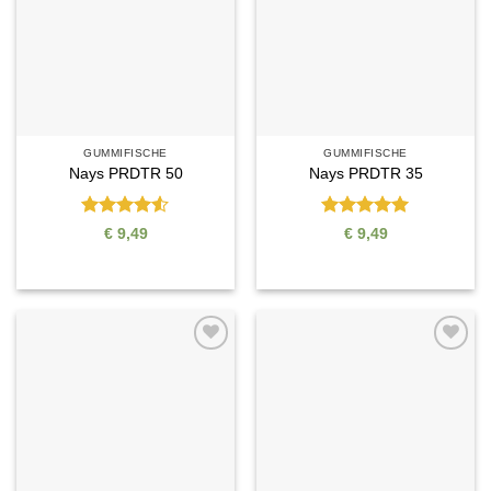
GUMMIFISCHE
GUMMIFISCHE
Nays PRDTR 50
Nays PRDTR 35
Bewertet
Bewertet
€
9,49
€
9,49
mit
4.5
mit
5
von
von 5
5
Auf die
Auf die
Wunschliste
Wunschliste