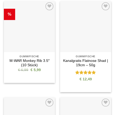
%
Auf die
Auf die
Wunschliste
Wunschliste
GUMMIFISCHE
GUMMIFISCHE
M-WAR Monkey Rib 3.5″
Kanalgratis Flatnose Shad |
(10 Stück)
19cm – 50g
Ursprünglicher
Aktueller
€
6,99
€
5,99
Preis
Preis
war:
ist:
Bewertet
€
12,49
€ 6,99
€ 5,99.
mit
5
von
5
Auf die
Auf die
Wunschliste
Wunschliste