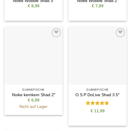
Noike Wobble Shad 3″
Noike Wobble Shad 2″
€
8,99
€
7,99
Auf die
Auf die
Wunschliste
Wunschliste
GUMMIFISCHE
GUMMIFISCHE
Noike kemkem Shad 2″
O.S.P DoLive Shad 3.5″
€
6,99
Nicht auf Lager
Bewertet
€
11,99
mit
5
von
5