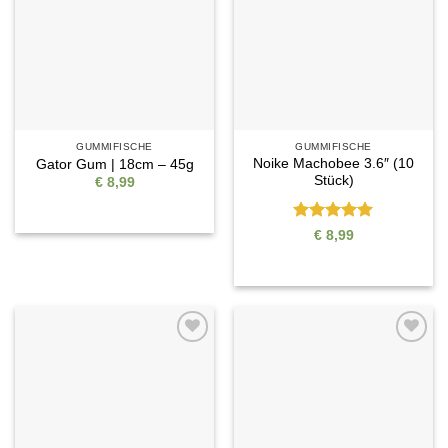
GUMMIFISCHE
GUMMIFISCHE
Noike Machobee 3.6″ (10
Gator Gum | 18cm – 45g
Stück)
€
8,99
Bewertet
€
8,99
mit
5
von
5
Auf die
Auf die
Wunschliste
Wunschliste