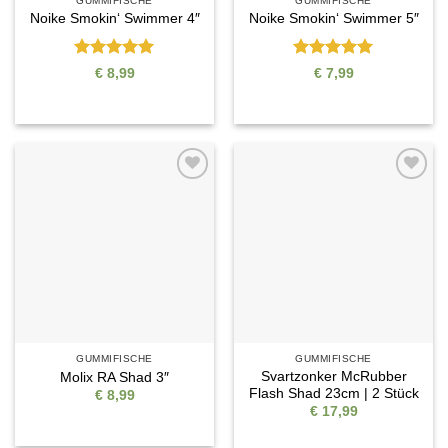
GUMMIFISCHE
GUMMIFISCHE
Noike Smokin‘ Swimmer 4″
Noike Smokin‘ Swimmer 5″
Bewertet
Bewertet
€
8,99
€
7,99
mit
5
von
mit
5
von
5
5
Auf die
Auf die
Wunschliste
Wunschliste
GUMMIFISCHE
GUMMIFISCHE
Svartzonker McRubber
Molix RA Shad 3″
Flash Shad 23cm | 2 Stück
€
8,99
€
17,99