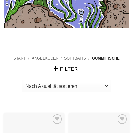
START
/
ANGELKÖDER
/
SOFTBAITS
/
GUMMIFISCHE
FILTER
Auf die
Auf die
Wunschliste
Wunschliste