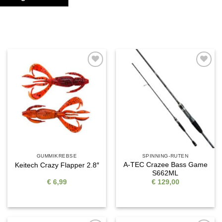
Auf die
Auf die
Wunschliste
Wunschliste
GUMMIKREBSE
SPINNING-RUTEN
A-TEC Crazee Bass Game
Keitech Crazy Flapper 2.8″
S662ML
€
6,99
€
129,00