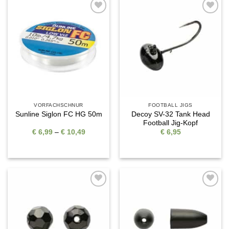
Auf die
Auf die
Wunschliste
Wunschliste
VORFACHSCHNUR
FOOTBALL JIGS
Decoy SV-32 Tank Head
Sunline Siglon FC HG 50m
Football Jig-Kopf
Preisspanne:
€
6,99
–
€
10,49
€
6,95
€ 6,99
bis
€ 10,49
Auf die
Auf die
Wunschliste
Wunschliste