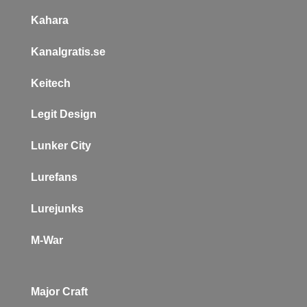
Kahara
Kanalgratis.se
Keitech
L
egit Design
Lunker City
Lurefans
Lurejunks
M-War
Major Craft