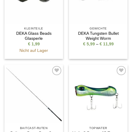
KLEINTEILE
GEWICHTE
DEKA Glass Beads
DEKA Tungsten Bullet
Glasperle
Weight Worm
Preisspan
€
1,99
€
5,99
–
€
11,99
€ 5,99
Nicht auf Lager
bis
€ 11,99
Auf die
Auf die
Wunschliste
Wunschliste
BAITCAST-RUTEN
TOPWATER