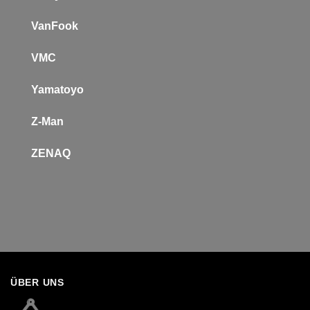
VanFook
VMC
Yamatoyo
Z-Man
Z
ENAQ
ÜBER UNS