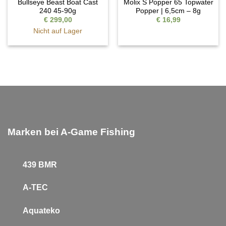
Bullseye Beast Boat Cast
Molix S Popper 65 Topwater
240 45-90g
Popper | 6,5cm – 8g
€
299,00
€
16,99
Nicht auf Lager
Marken bei A-Game Fishing
439 BMR
A-TEC
Aquateko