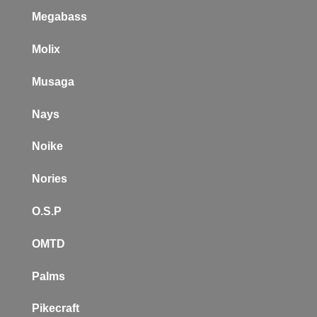
Megabass
Molix
Musaga
Nays
Noike
Nories
O.S.P
OMTD
Palms
Pikecraft