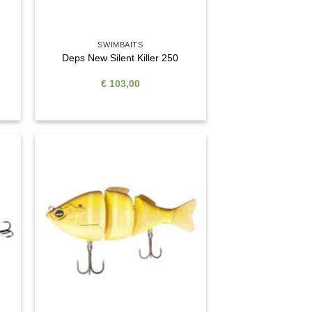
SWIMBAITS
Deps New Silent Killer 250
€
103,00
e
Auf die
ste
Wunschliste