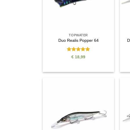
TOPWATER
Duo Realis Popper 64
D
Bewertet
€
18,99
mit
5
von
5
Auf die
Wunschliste