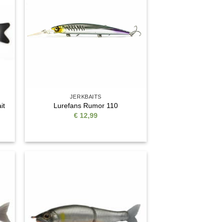
ste
Wunschliste
JERKBAITS
it
Lurefans Rumor 110
€
12,99
e
Auf die
ste
Wunschliste