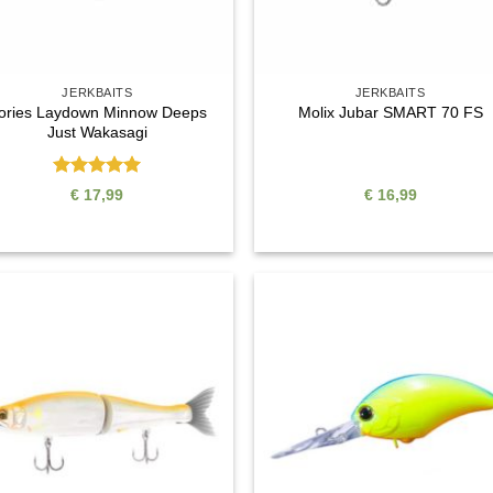
JERKBAITS
JERKBAITS
ories Laydown Minnow Deeps
Molix Jubar SMART 70 FS
Just Wakasagi
Bewertet
€
17,99
€
16,99
mit
5
von
5
Auf die
Auf di
Wunschliste
Wunschli