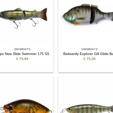
Wunschliste
Wunschli
SWIMBAITS
SWIMBAITS
ps New Slide Swimmer 175 SS
Baitsanity Explorer Gill Glide Ba
€
79,99
€
75,00
Auf die
Auf di
Wunschliste
Wunschli