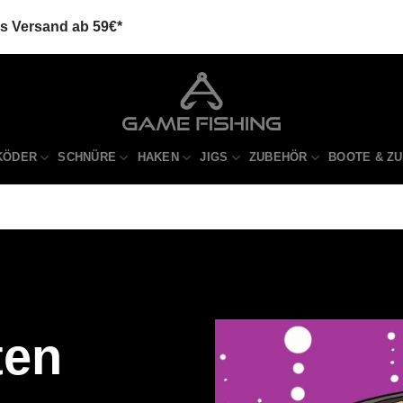
is Versand ab 59€*
KÖDER
SCHNÜRE
HAKEN
JIGS
ZUBEHÖR
BOOTE & Z
ten