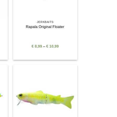
JERKBAITS
Rapala Original Floater
Preisspanne:
€
8,99
–
€
10,99
€ 8,99
bis
€ 10,99
e
Auf die
ste
Wunschliste