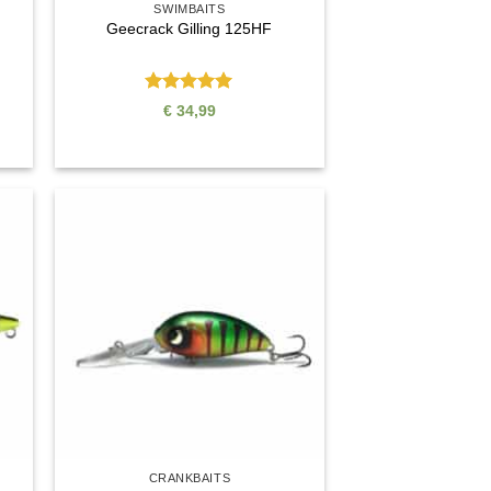
SWIMBAITS
Geecrack Gilling 125HF
Bewertet
€
34,99
mit
5
von
5
e
Auf die
ste
Wunschliste
CRANKBAITS