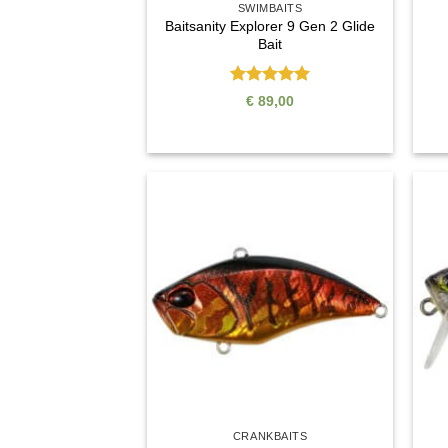
SWIMBAITS
Baitsanity Explorer 9 Gen 2 Glide
Bait
Bewertet
€
89,00
mit
5
von
5
Auf die
Wunschliste
CRANKBAITS