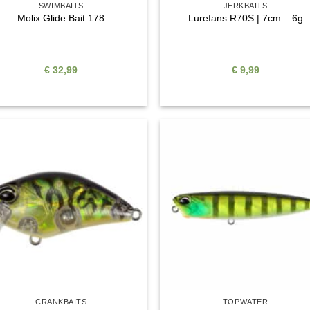
SWIMBAITS
JERKBAITS
Molix Glide Bait 178
Lurefans R70S | 7cm – 6g
€
32,99
€
9,99
Auf die
Auf di
Wunschliste
Wunschli
CRANKBAITS
TOPWATER