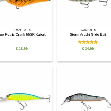
CRANKBAITS
SWIMBAITS
uo Realis Crank 55SR Kabuki
Storm Arashi Glide Bait
Bewertet
€
18,99
€
34,99
mit
5
von
5
Auf die
Auf di
Wunschliste
Wunschli