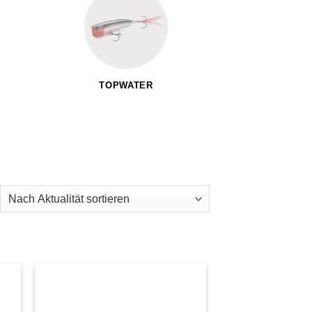
TOPWATER
ch
ualität
tiert
e
Auf die