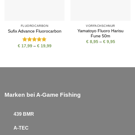
FLUOROCARBON
VORFACHSCHNUR
Yamatoyo Fluoro Harisu
Sufix Advance Fluorocarbon
Fune 50m
Preisspan
€
8,95
–
€
9,95
€ 8,95
Preisspanne:
€
17,99
–
€
19,99
Bewertet
bis
€ 17,99
mit
5
von
€ 9,95
bis
5
€ 19,99
Marken bei A-Game Fishing
439 BMR
A-TEC