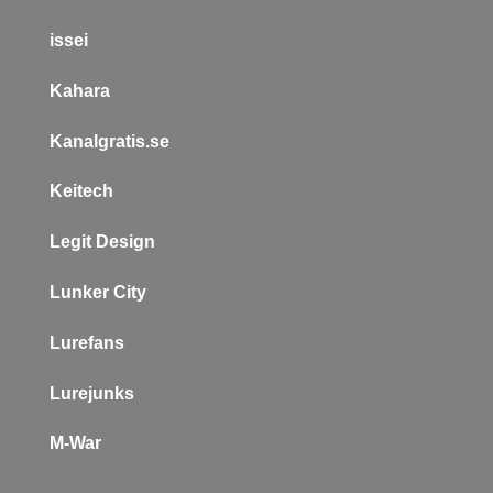
issei
Kahara
Kanalgratis.se
Keitech
L
egit Design
Lunker City
Lurefans
Lurejunks
M-War