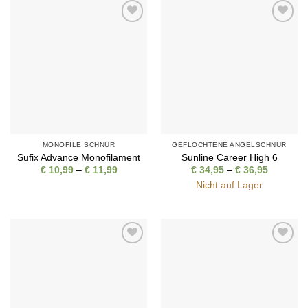
Auf die
Auf die
Wunschliste
Wunschliste
MONOFILE SCHNUR
GEFLOCHTENE ANGELSCHNUR
Sufix Advance Monofilament
Sunline Career High 6
Preisspanne:
Preisspa
€
10,99
–
€
11,99
€
34,95
–
€
36,95
€ 10,99
€ 34,95
Nicht auf Lager
bis
bis
€ 11,99
€ 36,95
Auf die
Auf die
Wunschliste
Wunschliste