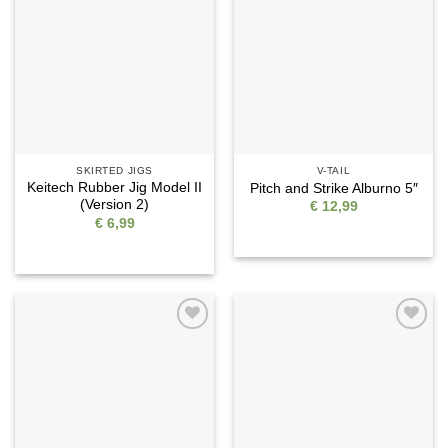
Auf die
Auf die
Wunschliste
Wunschliste
SKIRTED JIGS
V-TAIL
Keitech Rubber Jig Model II
Pitch and Strike Alburno 5″
(Version 2)
€
12,99
€
6,99
Auf die
Auf die
Wunschliste
Wunschliste