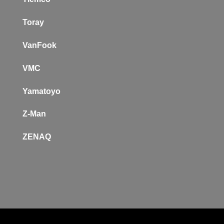
Toray
VanFook
VMC
Yamatoyo
Z-Man
Z
ENAQ