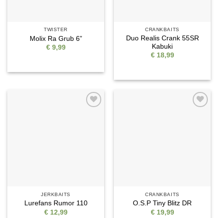
TWISTER
CRANKBAITS
Duo Realis Crank 55SR
Molix Ra Grub 6”
Kabuki
€
9,99
€
18,99
Auf die
Auf die
Wunschliste
Wunschliste
JERKBAITS
CRANKBAITS
Lurefans Rumor 110
O.S.P Tiny Blitz DR
€
12,99
€
19,99