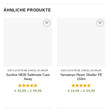
ÄHNLICHE PRODUKTE
Auf die
Auf die
Wunschliste
Wunschliste
GEFLOCHTENE ANGELSCHNUR
GEFLOCHTENE ANGELSCHNUR
Sunline NEW Saltimate Cast
Yamatoyo Resin Sheller PE
Away
150m
Preisspanne:
Preisspa
€
39,99
–
€
49,99
€
19,99
–
€
24,99
Bewertet
Bewertet
€ 39,99
€ 19,99
mit
5
von
mit
5
von
bis
bis
5
5
€ 49,99
€ 24,99