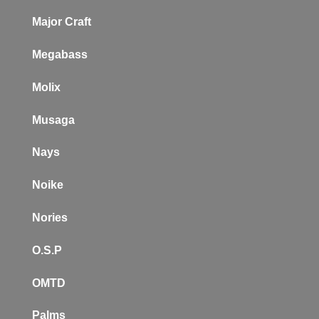
Major Craft
Megabass
Molix
Musaga
Nays
Noike
Nories
O.S.P
OMTD
Palms