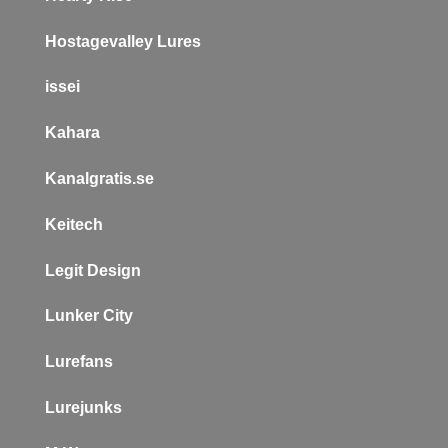
Hostagevalley Lures
issei
Kahara
Kanalgratis.se
Keitech
L
egit Design
Lunker City
Lurefans
Lurejunks