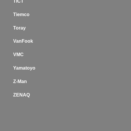
TICT
Tiemco
Toray
VanFook
VMC
Yamatoyo
Z-Man
Z
ENAQ