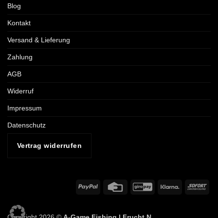
Blog
Kontakt
Versand & Lieferung
Zahlung
AGB
Widerruf
Impressum
Datenschutz
Vertrag widerrufen
PayPal
Credit
GiroPay
Klarna
Sof
Card
Copyright 2026 ©
A-Game Fishing |
Frucht N