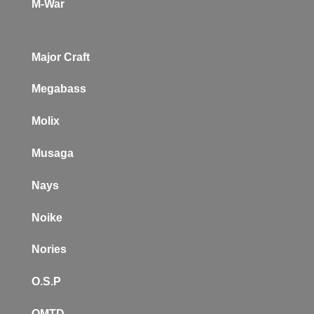
M-War
Major Craft
Megabass
Molix
Musaga
Nays
Noike
Nories
O.S.P
OMTD