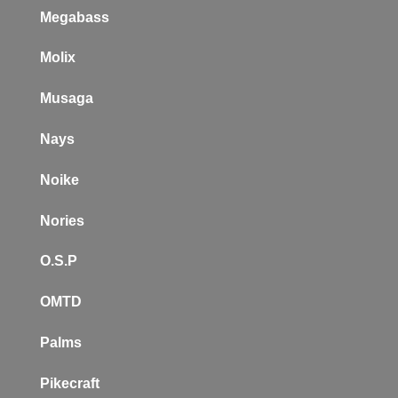
Megabass
Molix
Musaga
Nays
Noike
Nories
O.S.P
OMTD
Palms
Pikecraft