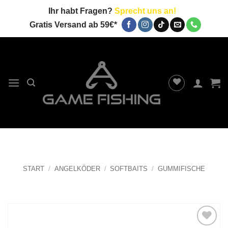
Zum
Ihr habt Fragen?
Sprecht uns an!
Inhalt
Gratis Versand ab 59€*
springen
START
/
ANGELKÖDER
/
SOFTBAITS
/
GUMMIFISCHE