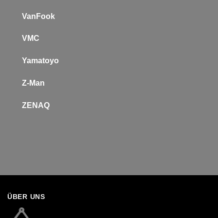
VanFook
VMC
Yamatoyo
Z-Man
Z
ENAQ
ÜBER UNS