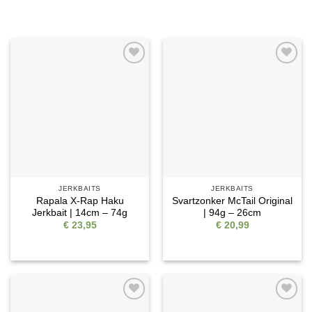
Auf die
Auf die
Wunschliste
Wunschliste
JERKBAITS
JERKBAITS
Rapala X-Rap Haku
Svartzonker McTail Original
Jerkbait | 14cm – 74g
| 94g – 26cm
€
23,95
€
20,99
Auf die
Auf die