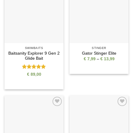
Wunschliste
Wunschliste
SWIMBAITS
STINGER
Baitsanity Explorer 9 Gen 2
Gator Stinger Elite
Glide Bait
Preisspan
€
7,99
–
€
13,99
€ 7,99
bis
€ 13,99
Bewertet
€
89,00
mit
5
von
5
Auf die
Auf die
Wunschliste
Wunschliste