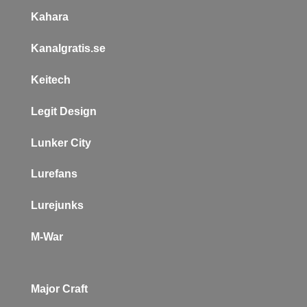
Kahara
Kanalgratis.se
Keitech
L
egit Design
Lunker City
Lurefans
Lurejunks
M-War
Major Craft