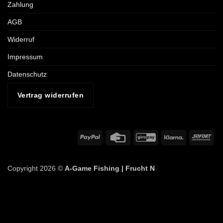
Zahlung
AGB
Widerruf
Impressum
Datenschutz
Vertrag widerrufen
PayPal
Credit
GiroPay
Klarna
Sof
Card
Copyright 2026 ©
A-Game Fishing |
Frucht N