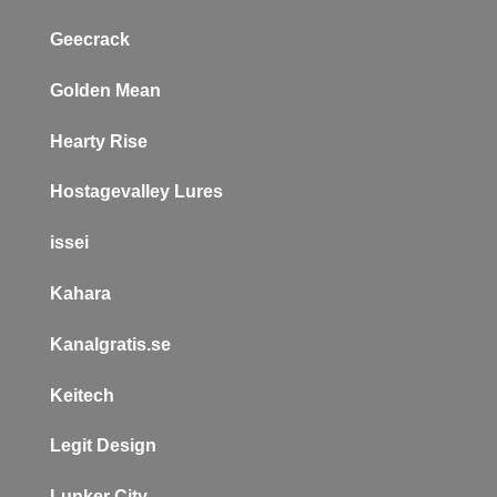
Geecrack
Golden Mean
Hearty Rise
Hostagevalley Lures
issei
Kahara
Kanalgratis.se
Keitech
L
egit Design
Lunker City