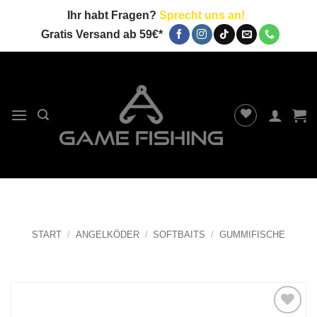
Zum
Ihr habt Fragen?
Sprecht uns an!
Inhalt
Gratis Versand ab 59€*
springen
START
/
ANGELKÖDER
/
SOFTBAITS
/
GUMMIFISCHE