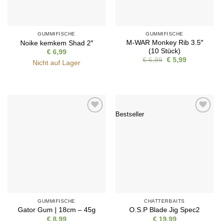
GUMMIFISCHE
GUMMIFISCHE
M-WAR Monkey Rib 3.5″
Noike kemkem Shad 2″
(10 Stück)
€
6,99
Ursprünglicher
Aktueller
€
6,99
€
5,99
Nicht auf Lager
Preis
Preis
war:
ist:
€ 6,99
€ 5,99.
Bestseller
Auf die
Auf die
Wunschliste
Wunschliste
GUMMIFISCHE
CHATTERBAITS
Gator Gum | 18cm – 45g
O.S.P Blade Jig Spec2
€
8,99
€
19,99