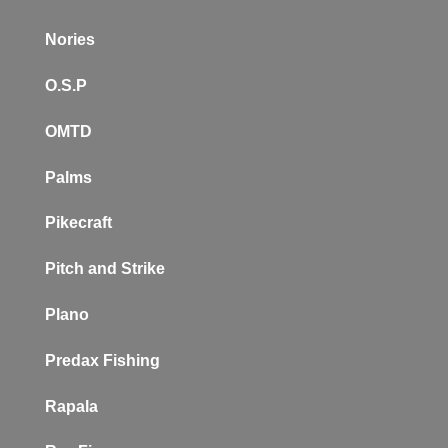
Nories
O.S.P
OMTD
Palms
Pikecraft
Pitch and Strike
Plano
P
redax Fishing
Rapala