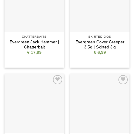
CHATTERBAITS
SKIRTED JIGS
Evergreen Jack Hammer |
Evergreen Cover Creeper
Chatterbait
3.5g | Skirted Jig
€
17,99
€
6,99
Auf die
Auf die
Wunschliste
Wunschliste