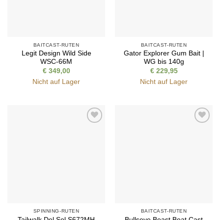
BAITCAST-RUTEN
BAITCAST-RUTEN
Legit Design Wild Side
Gator Explorer Gum Bait |
WSC-66M
WG bis 140g
€
349,00
€
229,95
Nicht auf Lager
Nicht auf Lager
Auf die
Auf die
Wunschliste
Wunschliste
SPINNING-RUTEN
BAITCAST-RUTEN
Tailwalk Del Sol S672MH
Bullseye Beast Boat Cast