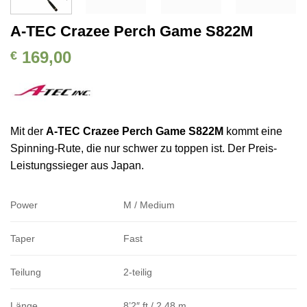
A-TEC Crazee Perch Game S822M
169,00
€
Mit der
A-TEC Crazee Perch Game S822M
kommt eine
Spinning-Rute, die nur schwer zu toppen ist. Der Preis-
Leistungssieger aus Japan.
Power
M / Medium
Taper
Fast
Teilung
2-teilig
Länge
8’2″ ft / 2,48 m