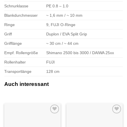
Schnurklasse
PE 0.8 – 1.0
Blankdurchmesser
~ 1,6 mm / ~ 10 mm
Ringe
9, FUJI O-Ringe
Griff
Duplon / EVA Split Grip
Grifflänge
~ 30 cm / ~ 44 cm
Empf. Rollengröße
Shimano 2500 bis 3000 / DAIWA 25xx
Rollenhalter
FUJI
Transportlänge
128 cm
Auch interessant
Auf die
Auf die
Wunschliste
Wunschliste