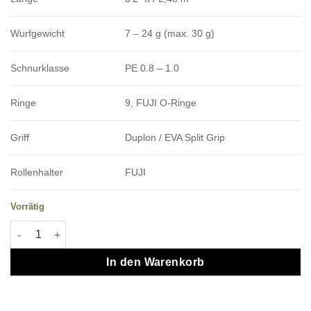
Wurfgewicht
7 – 24 g (max. 30 g)
Schnurklasse
PE 0.8 – 1.0
Ringe
9, FUJI O-Ringe
Griff
Duplon / EVA Split Grip
Rollenhalter
FUJI
Vorrätig
A-TEC Crazee Perch Game S822M Menge
In den Warenkorb