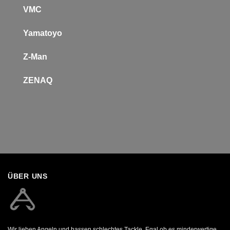
VMC
Yamatoyo
Z-Man
Z
ENAQ
ÜBER UNS
Wir lieben Angeln und hassen schlechtes Tackle. Egal ob es minderwertige