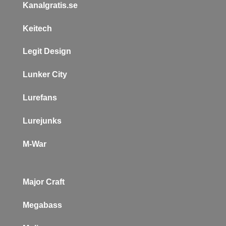
Kanalgratis.se
Keitech
L
egit Design
Lunker City
Lurefans
Lurejunks
M-War
Major Craft
Megabass