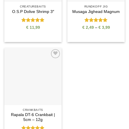
CREATUREBAITS
RUNDKOPF JIG
O.S.P Dolive Shrimp 3″
Musaga Jighead Magnum
Bewertet
Bewertet
Preisspan
€
11,99
€
2,49
–
€
3,99
€ 2,49
mit
5
von
mit
5
von
bis
5
5
€ 3,99
Auf die
Wunschliste
CRANKBAITS
Rapala DT-6 Crankbait |
5cm – 12g