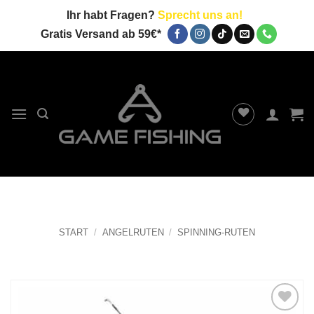
Zum
Ihr habt Fragen?
Sprecht uns an!
Inhalt
Gratis Versand ab 59€*
springen
START
/
ANGELRUTEN
/
SPINNING-RUTEN