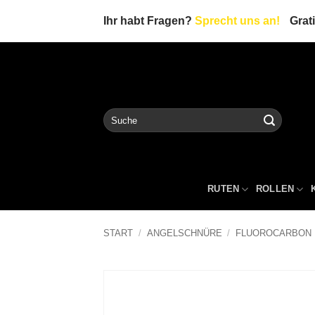
Zum
Ihr habt Fragen?
Sprecht uns an!
Grat
Inhalt
springen
Suche
nach:
RUTEN
ROLLEN
START
/
ANGELSCHNÜRE
/
FLUOROCARBON