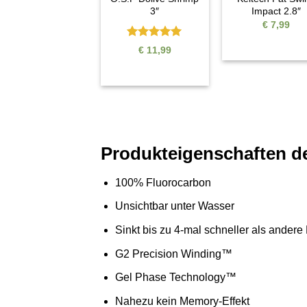
3″
Impact 2.8″
€
7,99
Bewertet
€
11,99
mit
5
von
5
Produkteigenschaften d
100% Fluorocarbon
Unsichtbar unter Wasser
Sinkt bis zu 4-mal schneller als ander
G2 Precision Winding™
Gel Phase Technology™
Nahezu kein Memory-Effekt