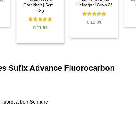
Crankbait | 5cm –
Heikegani Craw 3″
12g
Bewertet
€
11,99
mit
5
von
Bewertet
€
11,99
5
mit
5
von
5
es Sufix Advance Fluorocarbon
e Fluorocarbon-Schnüre