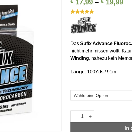
Pr
17,99
–
19,99
€
€
Auf die
Wunschliste
€ 
bi
Bewertet
1
€ 
mit
5
von
5, basierend
auf
Kundenbewertung
Das
Sufix Advance Fluoro
nicht mehr missen wollt. K
Winding
, nahezu kein Memor
Länge:
100Yds / 91m
Sufix Advance Fluorocarbon 
In