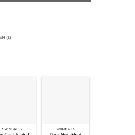
N (1)
Auf die
Auf die
Wunschliste
Wunschliste
SWIMBAITS
SWIMBAITS
n Craft Jointed
Deps New Silent