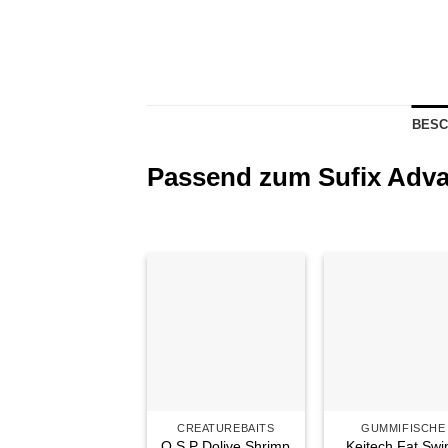
BESC
Passend zum Sufix Adv
Auf die
Auf di
Wunschliste
Wunschl
CREATUREBAITS
GUMMIFISCHE
O.S.P Dolive Shrimp
Keitech Fat Swi