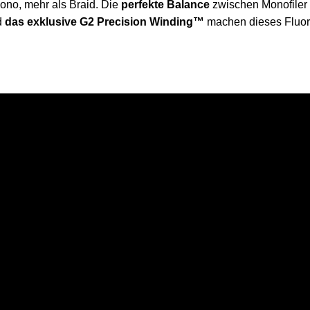
no, mehr als Braid. Die
perfekte Balance
zwischen Monofiler 
d
das exklusive G2 Precision Winding™
machen dieses Fluor