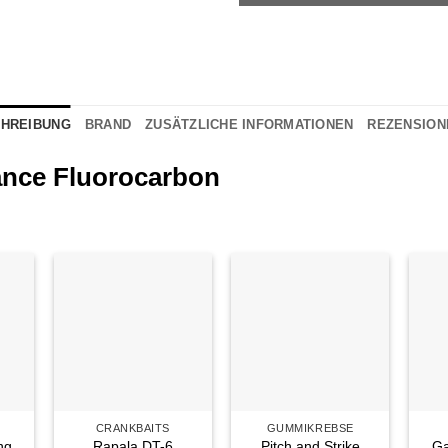
HREIBUNG
BRAND
ZUSÄTZLICHE INFORMATIONEN
REZENSIONE
ance Fluorocarbon
e
Auf die
Auf die
iste
Wunschliste
Wunschliste
CRANKBAITS
GUMMIKREBSE
ng
Rapala DT-6
Pitch and Strike
Ga