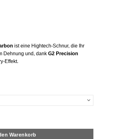
eisspanne:
17,99
s
19,99
carbon
ist eine Hightech-Schnur, die Ihr
aum Dehnung und, dank
G2 Precision
y-Effekt.
Menge
 den Warenkorb