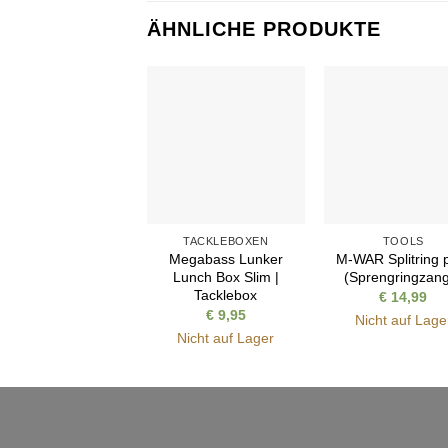
ÄHNLICHE PRODUKTE
Auf die
Auf di
Wunschliste
Wunschl
TACKLEBOXEN
TOOLS
Megabass Lunker
M-WAR Splitring p
Lunch Box Slim |
(Sprengringzan
Tacklebox
€
14,99
€
9,95
Nicht auf Lage
Nicht auf Lager