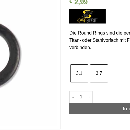
2,99
€
Auf die
Wunschliste
Die Round Rings sind die pe
Titan- oder Stahlvorfach mit 
verbinden.
3.1
3.7
Carp Spirit Round Ring | Vorf
In