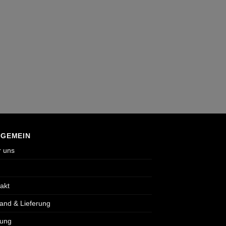
LGEMEIN
 uns
akt
and & Lieferung
lung