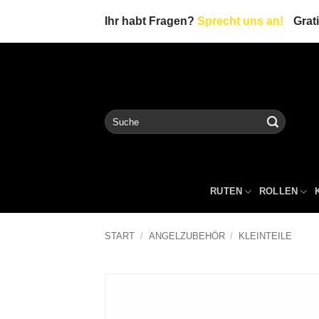
Zum
Ihr habt Fragen?
Sprecht uns an!
Grat
Inhalt
springen
Suche
nach:
RUTEN
ROLLEN
START
/
ANGELZUBEHÖR
/
KLEINTEILE