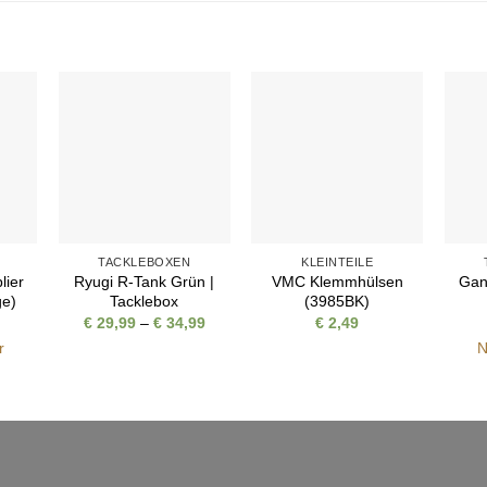
e
Auf die
Auf die
iste
Wunschliste
Wunschliste
TACKLEBOXEN
KLEINTEILE
lier
Ryugi R-Tank Grün |
VMC Klemmhülsen
Gan 
ge)
Tacklebox
(3985BK)
Preisspanne:
€
29,99
–
€
34,99
€
2,49
€ 29,99
r
N
bis
€ 34,99