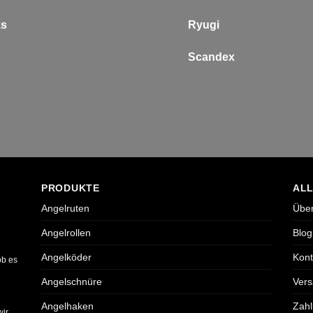
ks
Ryugi
Scandex
PRODUKTE
AL
Angelruten
Über
Angelrollen
Blog
Angelköder
Kont
ob es
Angelschnüre
Vers
Angelhaken
Zah
wir