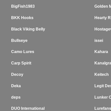
BigFish1983
Golden 
BKK Hooks
Hearty R
Black Viking Belly
Hostagev
Bullseye
issei
Camo Lures
Kahara
Carp Spirit
Kanalgra
Decoy
Keitech
Deka
L
egit De
deps
Lunker C
DUO International
Lurefan