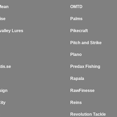
Mean
OMTD
ise
Palms
alley Lures
Pikecraft
Pitch and Strike
Plano
tis.se
P
redax Fishing
Rapala
sign
RawFinesse
ity
Reins
s
Revolution Tackle