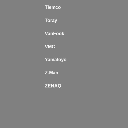
Tiemco
Toray
VanFook
VMC
Yamatoyo
Z-Man
Z
ENAQ