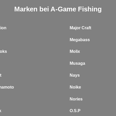
Marken bei A-Game Fishing
ion
Major Craft
Megabass
oks
Molix
Musaga
t
Nays
mamoto
Noike
Nories
k
O.S.P