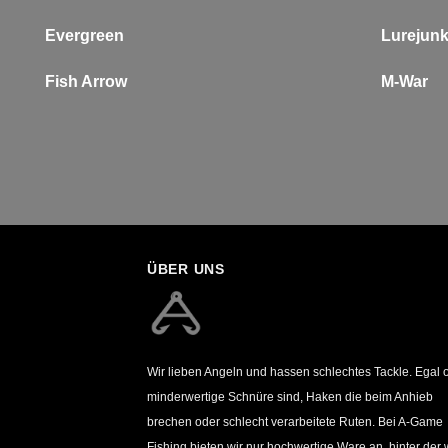
Evergreen
Lurejun
Fish Arrow
M-War
ÜBER UNS
Wir lieben Angeln und hassen schlechtes Tackle. Egal 
minderwertige Schnüre sind, Haken die beim Anhieb
brechen oder schlecht verarbeitete Ruten. Bei A-Game
Fishing bieten wir nur hochwertige Ware an, hinter der 