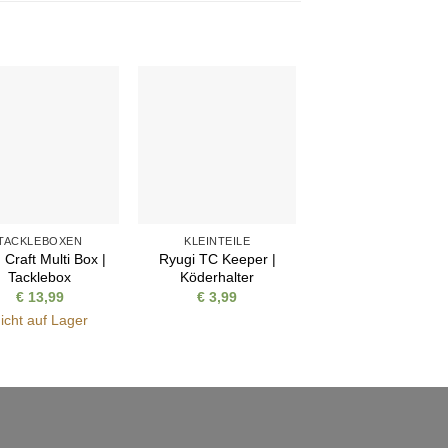
Auf die
Auf die
Wunschliste
Wunschliste
TACKLEBOXEN
KLEINTEILE
Craft Multi Box |
Ryugi TC Keeper |
Tacklebox
Köderhalter
€
13,99
€
3,99
icht auf Lager