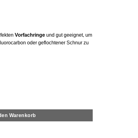
rfekten
Vorfachringe
und gut geeignet, um
Fluorocarbon oder geflochtener Schnur zu
achringe Menge
 den Warenkorb