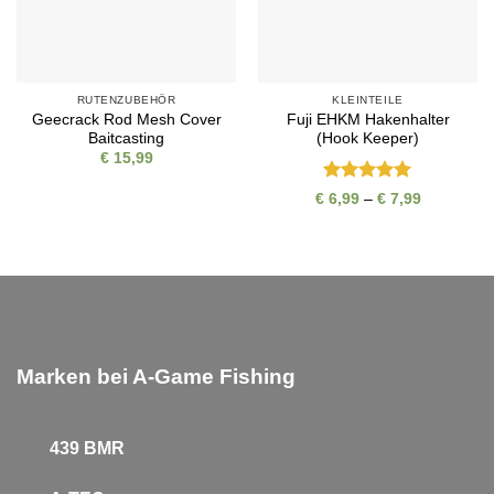
RUTENZUBEHÖR
KLEINTEILE
Geecrack Rod Mesh Cover
Fuji EHKM Hakenhalter
Baitcasting
(Hook Keeper)
€
15,99
Bewertet
Preisspan
€
6,99
–
€
7,99
€ 6,99
mit
5
von
bis
5
€ 7,99
Marken bei A-Game Fishing
439 BMR