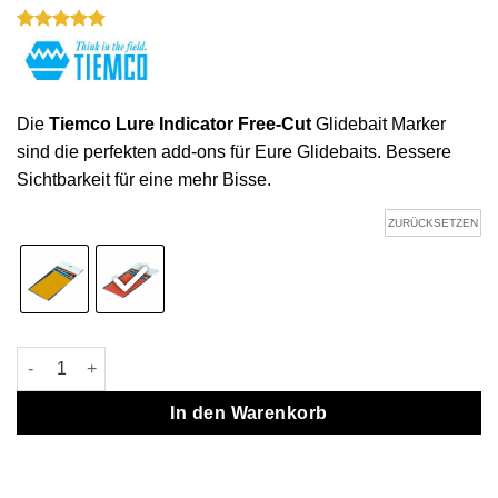
Bewertet
1
mit
5
von
5, basierend
auf
Kundenbewertung
Die
Tiemco Lure Indicator Free-Cut
Glidebait Marker
sind die perfekten add-ons für Eure Glidebaits. Bessere
Sichtbarkeit für eine mehr Bisse.
ZURÜCKSETZEN
Tiemco Lure Indicator Free-Cut Menge
In den Warenkorb