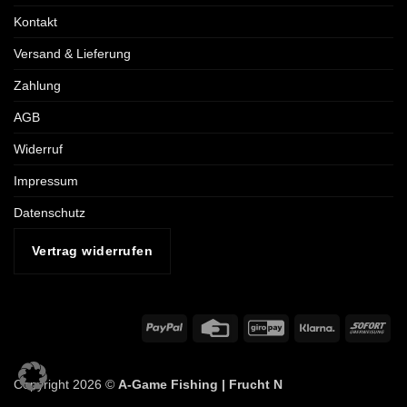
Kontakt
Versand & Lieferung
Zahlung
AGB
Widerruf
Impressum
Datenschutz
Vertrag widerrufen
PayPal
Credit
GiroPay
Klarna
Sof
Card
Copyright 2026 ©
A-Game Fishing |
Frucht N