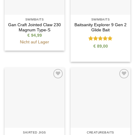
SWIMBAITS
SWIMBAITS
Gan Craft Jointed Claw 230
Baitsanity Explorer 9 Gen 2
Magnum Type-S
Glide Bait
€
94,99
Nicht auf Lager
Bewertet
€
89,00
mit
5
von
5
Auf die
Auf die
Wunschliste
Wunschliste
SKIRTED JIGS
CREATUREBAITS