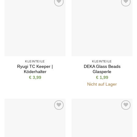
Auf die
Auf die
Wunschliste
Wunschliste
KLEINTEILE
KLEINTEILE
Ryugi TC Keeper |
DEKA Glass Beads
Köderhalter
Glasperle
€
3,99
€
1,99
Nicht auf Lager
Auf die
Auf die
Wunschliste
Wunschliste