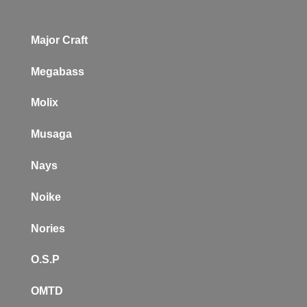
Major Craft
Megabass
Molix
Musaga
Nays
Noike
Nories
O.S.P
OMTD