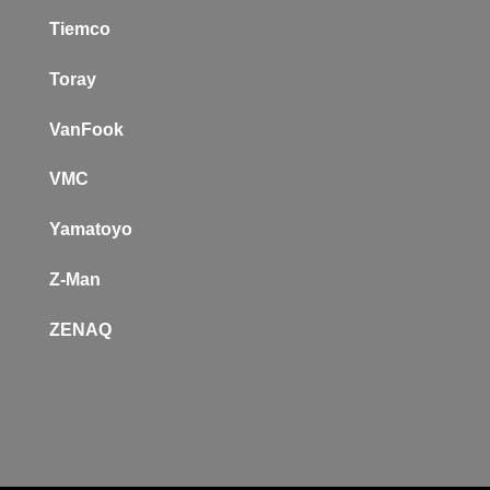
Tiemco
Toray
VanFook
VMC
Yamatoyo
Z-Man
Z
ENAQ