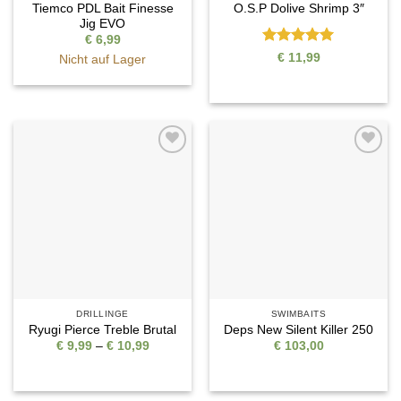
Tiemco PDL Bait Finesse
O.S.P Dolive Shrimp 3″
Jig EVO
€
6,99
Bewertet
€
11,99
Nicht auf Lager
mit
5
von
5
Auf die
Auf die
Wunschliste
Wunschliste
DRILLINGE
SWIMBAITS
Ryugi Pierce Treble Brutal
Deps New Silent Killer 250
Preisspanne:
€
9,99
–
€
10,99
€
103,00
€ 9,99
bis
€ 10,99