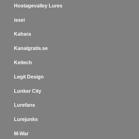
Hostagevalley Lures
issei
Kahara
Kanalgratis.se
Keitech
L
egit Design
Lunker City
Lurefans
Lurejunks
M-War