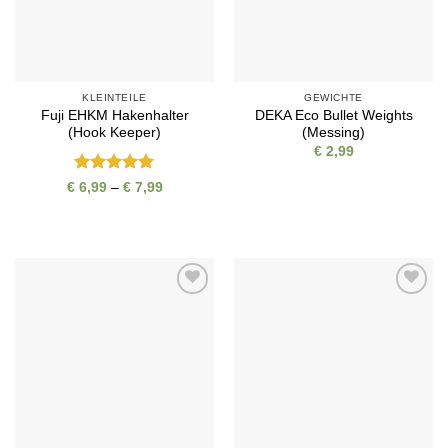
KLEINTEILE
GEWICHTE
Fuji EHKM Hakenhalter
DEKA Eco Bullet Weights
(Hook Keeper)
(Messing)
€
2,99
Bewertet
Preisspanne:
€
6,99
–
€
7,99
€ 6,99
mit
5
von
bis
5
€ 7,99
Auf die
Auf die
Wunschliste
Wunschliste