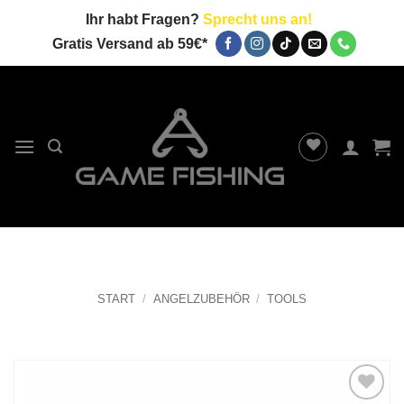
Zum
Ihr habt Fragen?
Sprecht uns an!
Inhalt
Gratis Versand ab 59€*
springen
START
/
ANGELZUBEHÖR
/
TOOLS