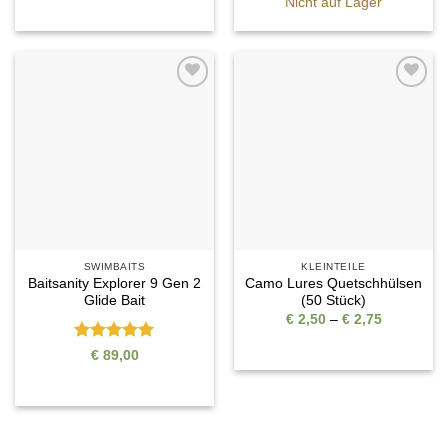
Nicht auf Lager
Auf die
Auf die
Wunschliste
Wunschliste
SWIMBAITS
KLEINTEILE
Baitsanity Explorer 9 Gen 2
Camo Lures Quetschhülsen
Glide Bait
(50 Stück)
Preisspan
€
2,50
–
€
2,75
€ 2,50
bis
Bewertet
€
89,00
€ 2,75
mit
5
von
5