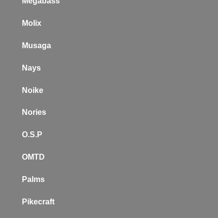
Megabass
Molix
Musaga
Nays
Noike
Nories
O.S.P
OMTD
Palms
Pikecraft