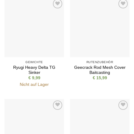
Auf die
Auf die
Wunschliste
Wunschliste
GEWICHTE
RUTENZUBEHÖR
Ryugi Heavy Delta TG
Geecrack Rod Mesh Cover
Sinker
Baitcasting
€
9,99
€
15,99
Nicht auf Lager
Auf die
Auf die
Wunschliste
Wunschliste