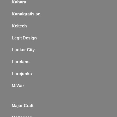
Kahara
Kanalgratis.se
Keitech
L
egit Design
Lunker City
Lurefans
Lurejunks
M-War
Major Craft