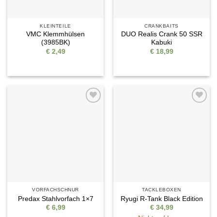
KLEINTEILE
CRANKBAITS
VMC Klemmhülsen
DUO Realis Crank 50 SSR
(3985BK)
Kabuki
€
2,49
€
18,99
Auf die
Auf die
Wunschliste
Wunschliste
VORFACHSCHNUR
TACKLEBOXEN
Predax Stahlvorfach 1×7
Ryugi R-Tank Black Edition
€
6,99
€
34,99