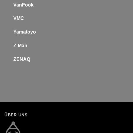
VanFook
VMC
Yamatoyo
Z-Man
Z
ENAQ
ÜBER UNS