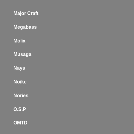
Major Craft
Megabass
Molix
Musaga
Nays
Noike
Nories
O.S.P
OMTD