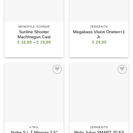
MONOFILE SCHNUR
JERKBAITS
Sunline Shooter
Megabass Vision Oneten+1
Machinegun Cast
Jr.
Preisspanne:
€
16,99
–
€
19,99
€
24,99
€ 16,99
bis
€ 19,99
Auf die
Auf die
Wunschliste
Wunschliste
V-TAIL
JERKBAITS
Noike S.L.T Minnow 3.5″
Molix Jubar SMART 70 FS