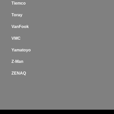
Tiemco
Toray
VanFook
VMC
Yamatoyo
Z-Man
Z
ENAQ