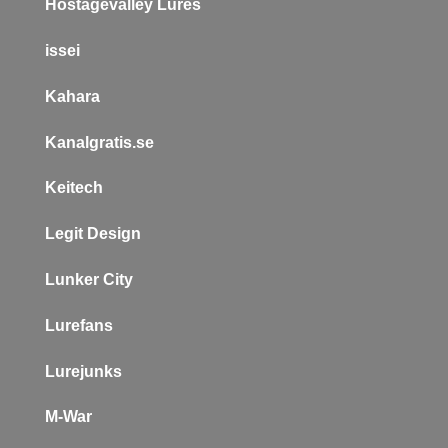
Hostagevalley Lures
issei
Kahara
Kanalgratis.se
Keitech
L
egit Design
Lunker City
Lurefans
Lurejunks
M-War