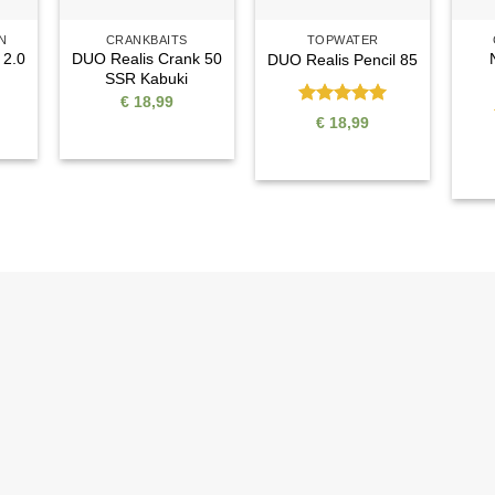
N
CRANKBAITS
TOPWATER
 2.0
DUO Realis Crank 50
DUO Realis Pencil 85
SSR Kabuki
€
18,99
Bewertet
€
18,99
mit
5
von
5