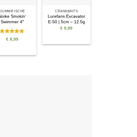
GUMMIFISCHE
CRANKBAITS
Noike Smokin‘
Lurefans Excavator
Swimmer 4″
E-50 | 5cm – 12.5g
€
9,99
Bewertet
€
8,99
mit
5
von
5