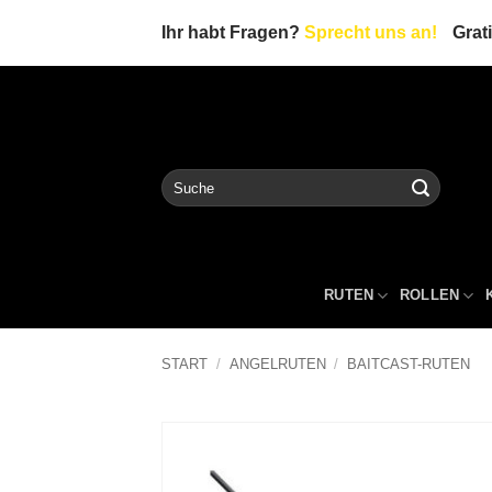
Zum
Ihr habt Fragen?
Sprecht uns an!
Grat
Inhalt
springen
Suche
nach:
RUTEN
ROLLEN
START
/
ANGELRUTEN
/
BAITCAST-RUTEN