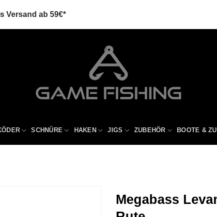
is Versand ab 59€*
KÖDER
SCHNÜRE
HAKEN
JIGS
ZUBEHÖR
BOOTE & Z
Megabass Levant
Rute