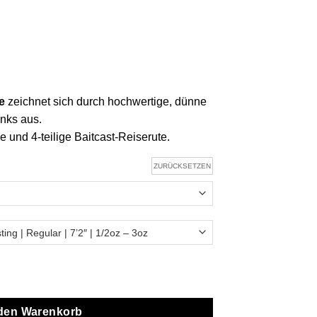
e
zeichnet sich durch hochwertige, dünne
nks aus.
ige und 4-teilige Baitcast-Reiserute.
ZURÜCKSETZEN
aitcast-Rute Menge
 den Warenkorb