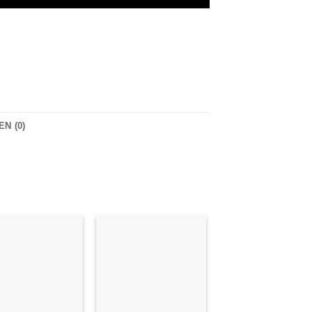
N (0)
Auf die
Auf die
Wunschliste
Wunschliste