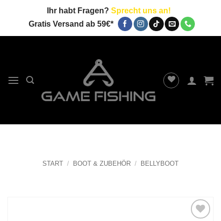
Zum
Ihr habt Fragen?
Sprecht uns an!
Inhalt
Gratis Versand ab 59€*
springen
START
/
BOOT & ZUBEHÖR
/
BELLYBOOT