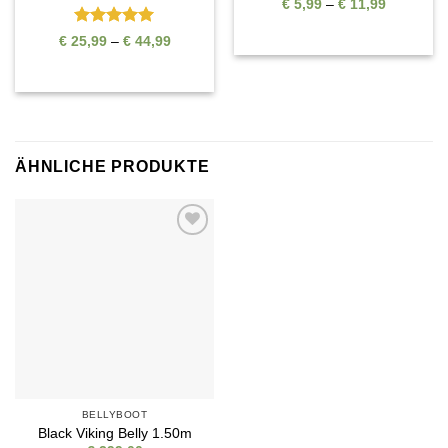
Preisspan
€
5,99
–
€
11,99
€ 5,99
bis
Bewertet
Preisspanne:
€
25,99
–
€
44,99
€ 11,99
€ 25,99
mit
5
von
bis
5
€ 44,99
ÄHNLICHE PRODUKTE
Auf die
Wunschliste
BELLYBOOT
Black Viking Belly 1.50m