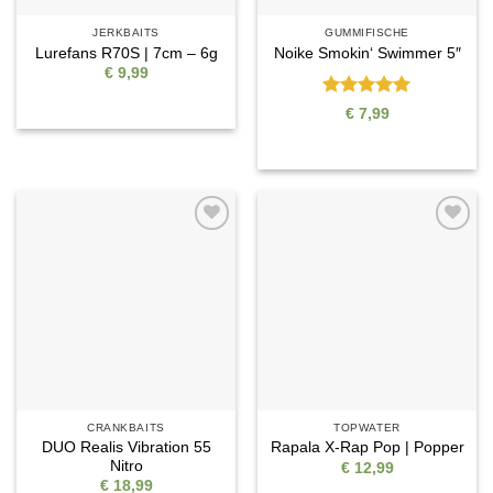
JERKBAITS
GUMMIFISCHE
Lurefans R70S | 7cm – 6g
Noike Smokin‘ Swimmer 5″
€
9,99
Bewertet
€
7,99
mit
5
von
5
Auf die
Auf die
Wunschliste
Wunschliste
CRANKBAITS
TOPWATER
DUO Realis Vibration 55
Rapala X-Rap Pop | Popper
Nitro
€
12,99
€
18,99