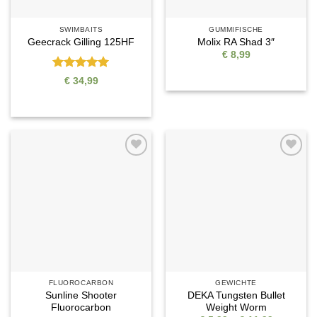
SWIMBAITS
GUMMIFISCHE
Geecrack Gilling 125HF
Molix RA Shad 3″
€
8,99
Bewertet
€
34,99
mit
5
von
5
Auf die
Auf die
Wunschliste
Wunschliste
FLUOROCARBON
GEWICHTE
Sunline Shooter
DEKA Tungsten Bullet
Fluorocarbon
Weight Worm