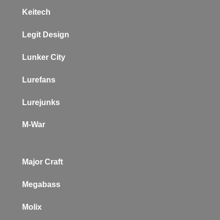
Keitech
L
egit Design
Lunker City
Lurefans
Lurejunks
M-War
Major Craft
Megabass
Molix