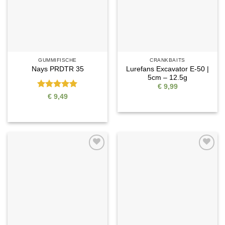
GUMMIFISCHE
CRANKBAITS
Lurefans Excavator E-50 |
Nays PRDTR 35
5cm – 12.5g
€
9,99
Bewertet
€
9,49
mit
5
von
5
Auf die
Auf die
Wunschliste
Wunschliste