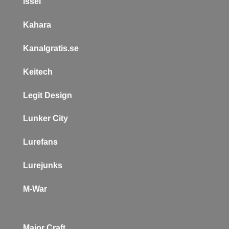
issei
Kahara
Kanalgratis.se
Keitech
L
egit Design
Lunker City
Lurefans
Lurejunks
M-War
Major Craft