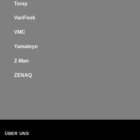
Toray
VanFook
VMC
Yamatoyo
Z-Man
Z
ENAQ
ÜBER UNS