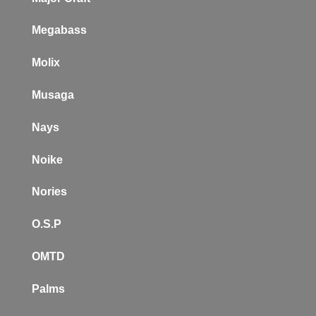
Megabass
Molix
Musaga
Nays
Noike
Nories
O.S.P
OMTD
Palms