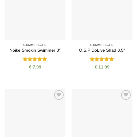
GUMMIFISCHE
GUMMIFISCHE
Noike Smokin Swimmer 3″
O.S.P DoLive Shad 3.5″
Bewertet
Bewertet
€
7,99
€
11,99
mit
5
von
mit
5
von
5
5
Auf die
Auf die
Wunschliste
Wunschliste