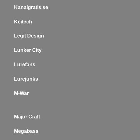
Kanalgratis.se
Keitech
L
egit Design
Lunker City
Lurefans
Lurejunks
M-War
Major Craft
Megabass