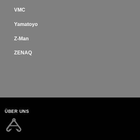
VMC
Yamatoyo
Z-Man
Z
ENAQ
ÜBER UNS