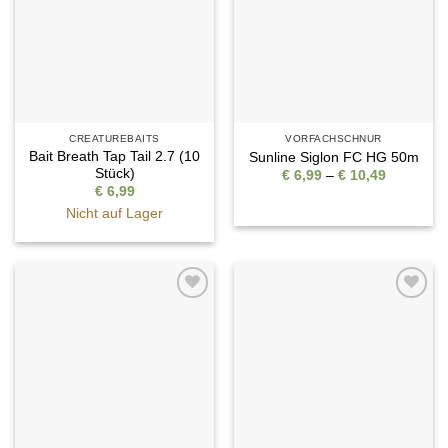
CREATUREBAITS
VORFACHSCHNUR
Bait Breath Tap Tail 2.7 (10
Sunline Siglon FC HG 50m
Stück)
Preisspan
€
6,99
–
€
10,49
€ 6,99
€
6,99
bis
€ 10,49
Nicht auf Lager
Auf die
Auf die
Wunschliste
Wunschliste