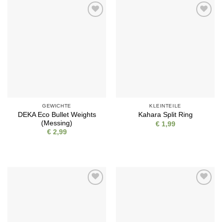
Auf die
Auf die
Wunschliste
Wunschliste
GEWICHTE
KLEINTEILE
DEKA Eco Bullet Weights
Kahara Split Ring
(Messing)
€
1,99
€
2,99
Auf die
Auf die
Wunschliste
Wunschliste