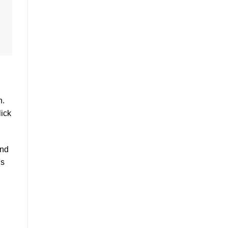
h.
ick
und
ls