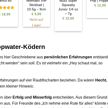
encil 85
Veilmako V9F
Buzz Super
Pop | Popp
Stickbait |
Squeaky
€
12,99
10.5g – 9cm
Junior 1/4 oz
wertet
– 7g
€
9,99
€
18,99
t
5
von
€
15,99
Nicht auf
Lager
opwater-Ködern
les hier Geschriebene aus
persönlichen Erfahrungen
entstan
t werden“ sein soll. Es ist vielmehr ein „Hey schaut mal, so
Erfahrungen auf vier Raubfischarten beziehen. Da wären
Hecht,
ein kleiner Hinweis:
en über
Erfolg und Misserfolg
entscheiden. Aus diesem Grund
 aus. Für Freunde des „Ich nehme eine Rute für alles“ könnte 