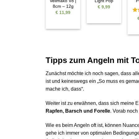
Veilmako V8 |
Light Pop
P
8cm – 12g
€
9,99
€
11,99
Be
mi
5
Tipps zum Angeln mit T
Zunächst möchte ich noch sagen, dass al
ist und keineswegs ein „So muss es gemach
mache ich, dass“.
Weiter ist zu erwähnen, dass sich meine 
Rapfen, Barsch und Forelle
. Vorab noch 
Wie es beim Angeln oft ist, können Nuanc
gehe ich immer von optimalen Bedingungen