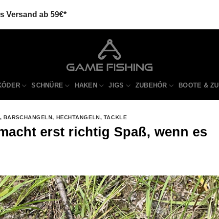
is Versand ab 59€*
KÖDER
SCHNÜRE
HAKEN
JIGS
ZUBEHÖR
BOOTE & Z
,
BARSCHANGELN
,
HECHTANGELN
,
TACKLE
acht erst richtig Spaß, wenn es