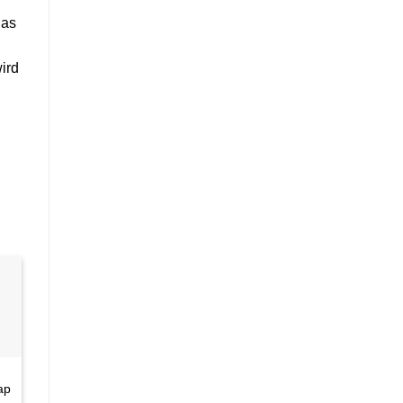
das
ird
te
R
ap