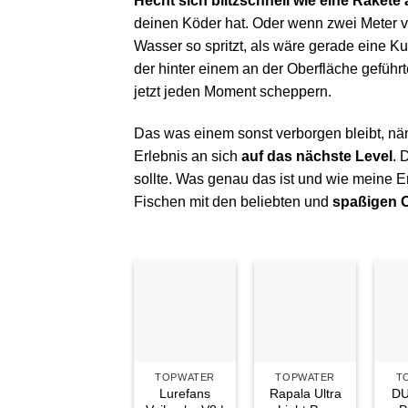
Hecht sich blitzschnell wie eine Raket
deinen Köder hat. Oder wenn zwei Meter 
Wasser so spritzt, als wäre gerade eine 
der hinter einem an der Oberfläche gefüh
jetzt jeden Moment scheppern.
Das was einem sonst verborgen bleibt, näm
Erlebnis an sich
auf das nächste Level
. 
sollte. Was genau das ist und wie meine Er
Fischen mit den beliebten und
spaßigen 
Auf die
Auf die
Wunschliste
Wunschliste
TOPWATER
TOPWATER
T
Lurefans
Rapala Ultra
DU