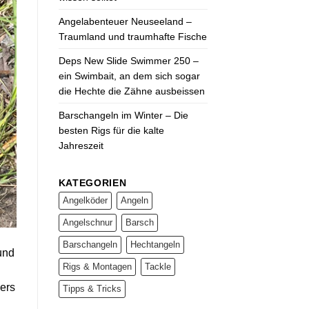
Angelabenteuer Neuseeland –
Traumland und traumhafte Fische
Deps New Slide Swimmer 250 –
ein Swimbait, an dem sich sogar
die Hechte die Zähne ausbeissen
Barschangeln im Winter – Die
besten Rigs für die kalte
Jahreszeit
KATEGORIEN
Angelköder
Angeln
Angelschnur
Barsch
Barschangeln
Hechtangeln
und
Rigs & Montagen
Tackle
lers
Tipps & Tricks