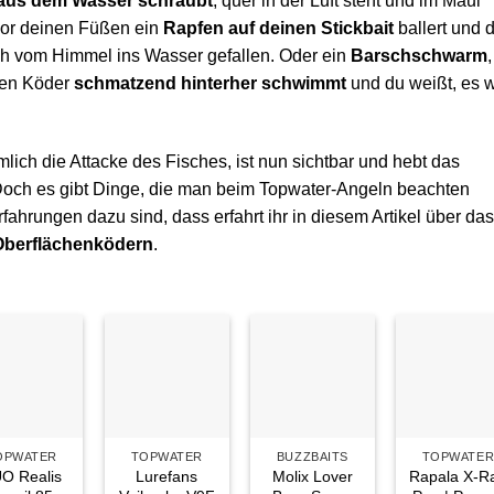
e aus dem Wasser schraubt
, quer in der Luft steht und im Maul
vor deinen Füßen ein
Rapfen auf deinen Stickbait
ballert und 
Kuh vom Himmel ins Wasser gefallen. Oder ein
Barschschwarm
,
rten Köder
schmatzend hinterher schwimmt
und du weißt, es w
lich die Attacke des Fisches, ist nun sichtbar und hebt das
Doch es gibt Dinge, die man beim Topwater-Angeln beachten
fahrungen dazu sind, dass erfahrt ihr in diesem Artikel über das
Oberflächenködern
.
Auf die
Auf die
Auf die
Auf die
Wunschliste
Wunschliste
Wunschliste
Wunschlis
OPWATER
TOPWATER
BUZZBAITS
TOPWATE
O Realis
Lurefans
Molix Lover
Rapala X-R