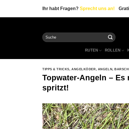
Zum
Ihr habt Fragen?
Sprecht uns an!
Grat
Inhalt
springen
Suche
nach:
RUTEN
ROLLEN
TIPPS & TRICKS
,
ANGELKÖDER
,
ANGELN
,
BARSCH
Topwater-Angeln – Es m
spritzt!